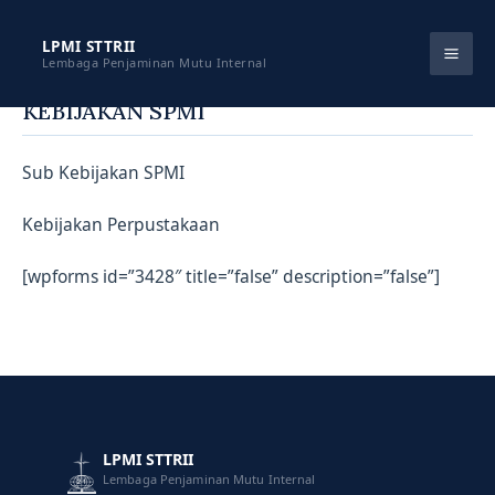
Skip
to
LPMI STTRII
Lembaga Penjaminan Mutu Internal
content
KEBIJAKAN SPMI
Sub Kebijakan SPMI
Kebijakan Perpustakaan
[wpforms id=”3428″ title=”false” description=”false”]
LPMI STTRII
Lembaga Penjaminan Mutu Internal