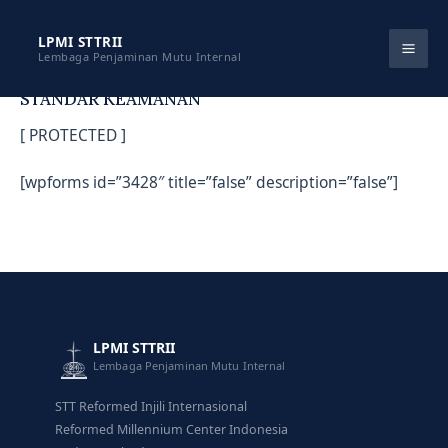
Skip
to
LPMI STTRII
Lembaga Penjaminan Mutu Internal
content
STANDAR KEAMANAN
[ PROTECTED ]
[wpforms id=”3428″ title=”false” description=”false”]
LPMI STTRII
Lembaga Penjaminan Mutu Internal
STT Reformed Injili Internasional
Reformed Millennium Center Indonesia