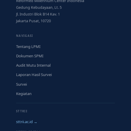
Reformed Millennium Center Indonesia
Gedung Kebudayaan, Lt. 5
Jl. Industri Blok B14 Kav. 1
Jakarta Pusat, 10720
NAVIGASI
Tentang LPMI
Dokumen SPMI
Audit Mutu Internal
Laporan Hasil Survei
Survei
Kegiatan
STTRII
sttrii.ac.id →