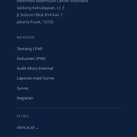
Reformed Millennium Center Indonesia
Gedung Kebudayaan, Lt. 5
Jl. Industri Blok B14 Kav. 1
Jakarta Pusat, 10720
NAVIGASI
Tentang LPMI
Dokumen SPMI
Audit Mutu Internal
Laporan Hasil Survei
Survei
Kegiatan
STTRII
sttrii.ac.id →