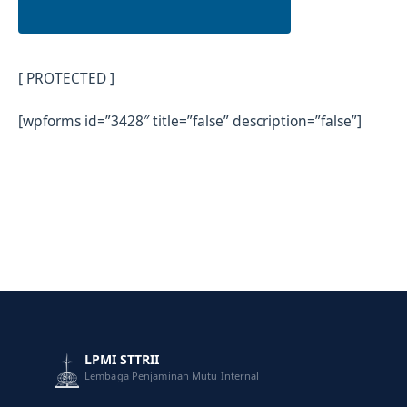
[ PROTECTED ]
[wpforms id=”3428″ title=”false” description=”false”]
LPMI STTRII
Lembaga Penjaminan Mutu Internal