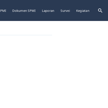
Sea
LPMI
Dokumen SPMI
Laporan
Survei
Kegiatan