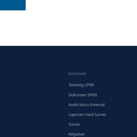
NAVIGASI
Tentang LPMI
Dokumen SPMI
Audit Mutu Internal
Laporan Hasil Survei
Survei
Kegiatan