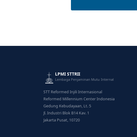
LPMI STTRII
Lembaga Penjaminan Mutu Internal
STT Reformed Injili Internasional
Reformed Millennium Center Indonesia
Gedung Kebudayaan, Lt. 5
Jl. Industri Blok B14 Kav. 1
Jakarta Pusat, 10720