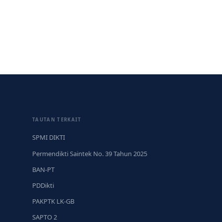
TAUTAN TERKAIT
SPMI DIKTI
Permendikti Saintek No. 39 Tahun 2025
BAN-PT
PDDikti
PAKPTK LK-GB
SAPTO 2