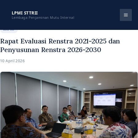
Skip
to
LPMI STTRII
Lembaga Penjaminan Mutu Internal
content
RAPAT
Rapat Evaluasi Renstra 2021-2025 dan
Penyusunan Renstra 2026-2030
10 April 2026