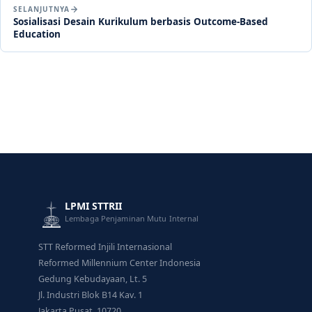
SELANJUTNYA
Sosialisasi Desain Kurikulum berbasis Outcome-Based
Education
LPMI STTRII
Lembaga Penjaminan Mutu Internal
STT Reformed Injili Internasional
Reformed Millennium Center Indonesia
Gedung Kebudayaan, Lt. 5
Jl. Industri Blok B14 Kav. 1
Jakarta Pusat, 10720