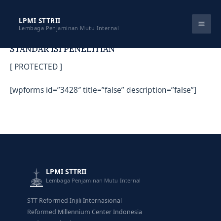
Skip
to
LPMI STTRII
Lembaga Penjaminan Mutu Internal
content
STANDAR ISI PENELITIAN
[ PROTECTED ]
[wpforms id=”3428″ title=”false” description=”false”]
LPMI STTRII
Lembaga Penjaminan Mutu Internal
STT Reformed Injili Internasional
Reformed Millennium Center Indonesia