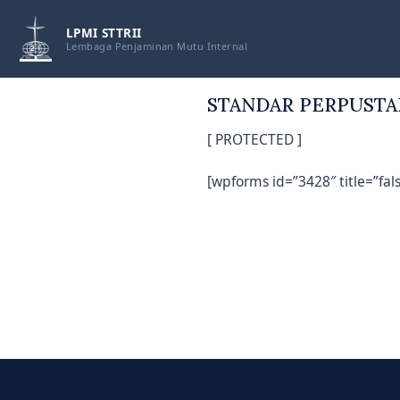
Skip
to
LPMI STTRII
Lembaga Penjaminan Mutu Internal
content
STANDAR PERPUST
[ PROTECTED ]
[wpforms id=”3428″ title=”fals