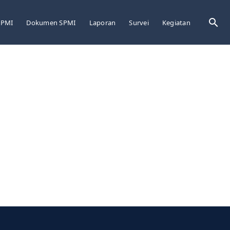
Sea
LPMI
Dokumen SPMI
Laporan
Survei
Kegiatan