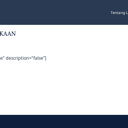
Tentang 
AKAAN
e” description=”false”]