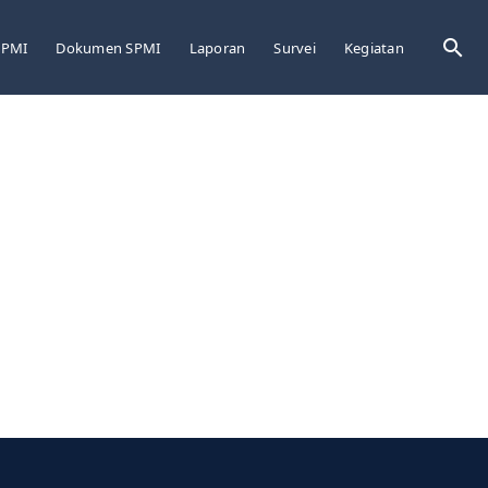
Sea
LPMI
Dokumen SPMI
Laporan
Survei
Kegiatan