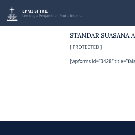
Skip
to
LPMI STTRII
Lembaga Penjaminan Mutu Internal
content
STANDAR SUASANA 
[ PROTECTED ]
[wpforms id=”3428″ title=”fals