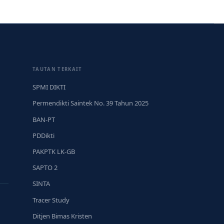
TAUTAN TERKAIT
SPMI DIKTI
Permendikti Saintek No. 39 Tahun 2025
BAN-PT
PDDikti
PAKPTK LK-GB
SAPTO 2
SINTA
Tracer Study
Ditjen Bimas Kristen