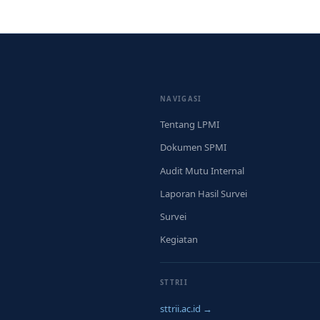
NAVIGASI
Tentang LPMI
Dokumen SPMI
Audit Mutu Internal
Laporan Hasil Survei
Survei
Kegiatan
STTRII
sttrii.ac.id →