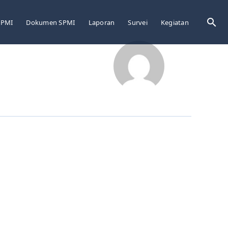
Sea
LPMI
Dokumen SPMI
Laporan
Survei
Kegiatan