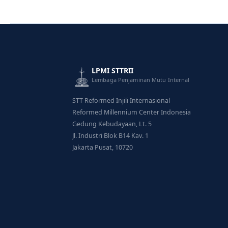
Pelaksanaan
Audit
Mutu
Internal
Bidang
LPMI STTRII
Administrasi
Lembaga Penjaminan Mutu Internal
Akademik
STT Reformed Injili Internasional
Reformed Millennium Center Indonesia
Gedung Kebudayaan, Lt. 5
Jl. Industri Blok B14 Kav. 1
Jakarta Pusat, 10720