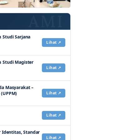
 Studi Sarjana
Lihat ↗
 Studi Magister
Lihat ↗
da Masyarakat –
t (UPPM)
Lihat ↗
Lihat ↗
 Identitas, Standar
Lihat ↗