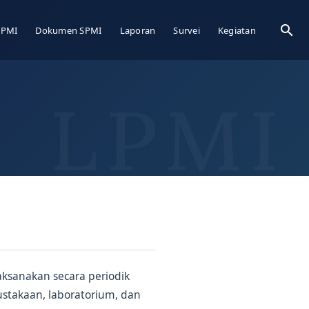
Sea
LPMI
Dokumen SPMI
Laporan
Survei
Kegiatan
aksanakan secara periodik
ustakaan, laboratorium, dan