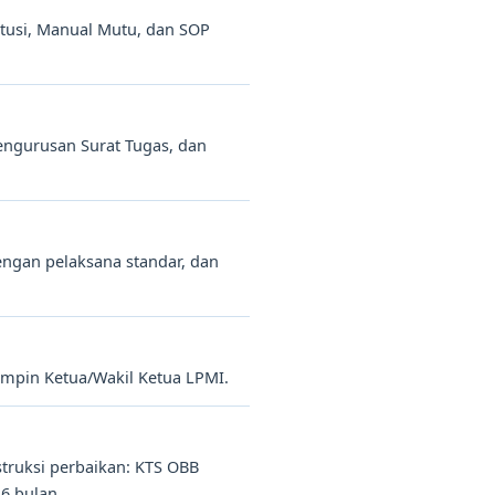
itusi, Manual Mutu, dan SOP
engurusan Surat Tugas, dan
engan pelaksana standar, dan
pimpin Ketua/Wakil Ketua LPMI.
struksi perbaikan: KTS OBB
6 bulan.