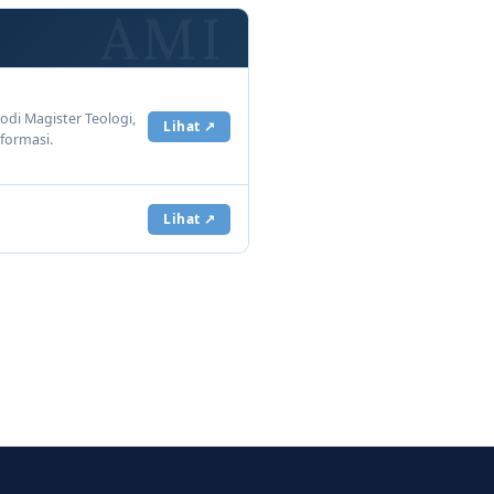
odi Magister Teologi,
Lihat ↗
formasi.
Lihat ↗