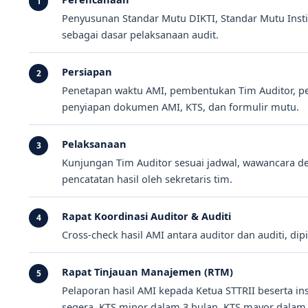
1
Penyusunan Standar Mutu DIKTI, Standar Mutu Inst
sebagai dasar pelaksanaan audit.
Persiapan
2
Penetapan waktu AMI, pembentukan Tim Auditor, p
penyiapan dokumen AMI, KTS, dan formulir mutu.
Pelaksanaan
3
Kunjungan Tim Auditor sesuai jadwal, wawancara d
pencatatan hasil oleh sekretaris tim.
Rapat Koordinasi Auditor & Auditi
4
Cross-check hasil AMI antara auditor dan auditi, di
Rapat Tinjauan Manajemen (RTM)
5
Pelaporan hasil AMI kepada Ketua STTRII beserta in
segera, KTS minor dalam 3 bulan, KTS mayor dalam 